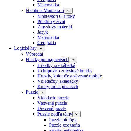
Matematika
Nienhuis Montessori
Montessori 0-3 roky
Praktický život
Zmyslový materiál
Jazyk
Matematika
Geografia
Logické hry
Výpredaj
Hračky pre najmenších
Hrkálky pre bábätká
Úchopové a zmyslové hračky
Hrazdy, kolotoče a závesné mobily
Vkladačky, skladačky
Knihy pre najmenšich
Puzzle
Vkladacie puzzle
Vrstvené puzzle
Drevené puzzle
Puzzle podľa témy
Puzzle biológia
Puzzle geografia
Puzzle matematika