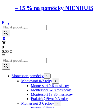
– 15 % na pomôcky NIENHUIS
Blog
Products
search
0
0.00
€
Products
search
Montessori pomôcky
Montessori 0-3 roky
Montessori 0-6 mesiacov
Montessori 6-18 mesiacov
Montessori 18-36 mesiacov
Praktický život 0-3 roky
Montessori 3-6 rokov