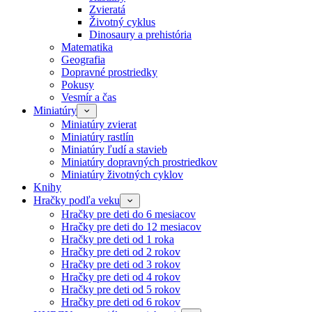
Zvieratá
Životný cyklus
Dinosaury a prehistória
Matematika
Geografia
Dopravné prostriedky
Pokusy
Vesmír a čas
Miniatúry
Miniatúry zvierat
Miniatúry rastlín
Miniatúry ľudí a stavieb
Miniatúry dopravných prostriedkov
Miniatúry životných cyklov
Knihy
Hračky podľa veku
Hračky pre deti do 6 mesiacov
Hračky pre deti do 12 mesiacov
Hračky pre deti od 1 roka
Hračky pre deti od 2 rokov
Hračky pre deti od 3 rokov
Hračky pre deti od 4 rokov
Hračky pre deti od 5 rokov
Hračky pre deti od 6 rokov