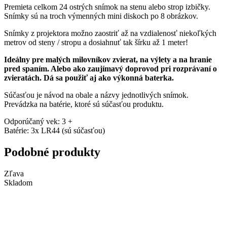
Premieta celkom 24 ostrých snímok na stenu alebo strop izbičky.
Snímky sú na troch výmenných mini diskoch po 8 obrázkov.
Snímky z projektora možno zaostriť až na vzdialenosť niekoľkých
metrov od steny / stropu a dosiahnuť tak šírku až 1 meter!
Ideálny pre malých milovníkov zvierat, na výlety a na hranie
pred spaním. Alebo ako zaujímavý doprovod pri rozprávaní o
zvieratách. Dá sa použiť aj ako výkonná baterka.
Súčasťou je návod na obale a názvy jednotlivých snímok.
Prevádzka na batérie, ktoré sú súčasťou produktu.
Odporúčaný vek: 3 +
Batérie: 3x LR44 (sú súčasťou)
Podobné produkty
Zľava
Skladom