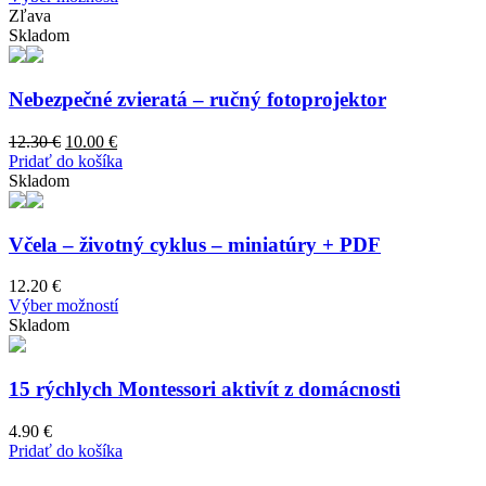
be
product
10.10 €
Zľava
chosen
has
through
Skladom
on
multiple
12.20 €
the
variants.
product
The
Nebezpečné zvieratá – ručný fotoprojektor
page
options
may
Original
Current
12.30
€
10.00
€
be
price
price
Pridať do košíka
chosen
was:
is:
Skladom
on
12.30 €.
10.00 €.
the
product
Včela – životný cyklus – miniatúry + PDF
page
12.20
€
This
Výber možností
product
Skladom
has
multiple
variants.
15 rýchlych Montessori aktivít z domácnosti
The
options
4.90
€
may
Pridať do košíka
be
chosen