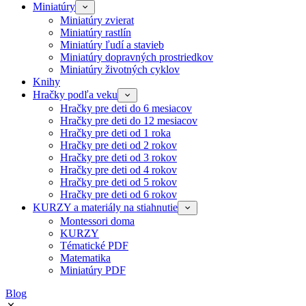
Miniatúry
Miniatúry zvierat
Miniatúry rastlín
Miniatúry ľudí a stavieb
Miniatúry dopravných prostriedkov
Miniatúry životných cyklov
Knihy
Hračky podľa veku
Hračky pre deti do 6 mesiacov
Hračky pre deti do 12 mesiacov
Hračky pre deti od 1 roka
Hračky pre deti od 2 rokov
Hračky pre deti od 3 rokov
Hračky pre deti od 4 rokov
Hračky pre deti od 5 rokov
Hračky pre deti od 6 rokov
KURZY a materiály na stiahnutie
Montessori doma
KURZY
Tématické PDF
Matematika
Miniatúry PDF
Blog