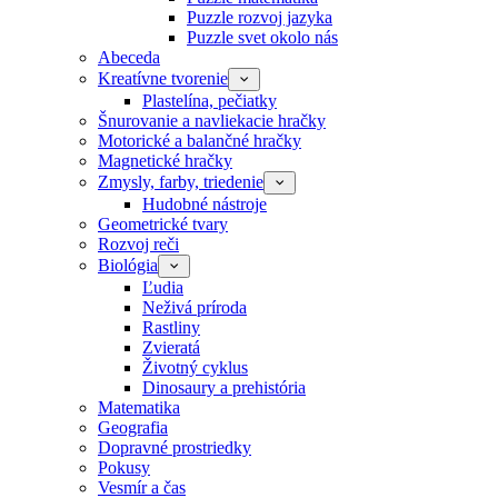
Puzzle rozvoj jazyka
Puzzle svet okolo nás
Abeceda
Kreatívne tvorenie
Plastelína, pečiatky
Šnurovanie a navliekacie hračky
Motorické a balančné hračky
Magnetické hračky
Zmysly, farby, triedenie
Hudobné nástroje
Geometrické tvary
Rozvoj reči
Biológia
Ľudia
Neživá príroda
Rastliny
Zvieratá
Životný cyklus
Dinosaury a prehistória
Matematika
Geografia
Dopravné prostriedky
Pokusy
Vesmír a čas