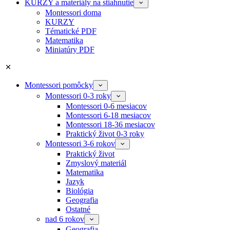
KURZY a materiály na stiahnutie
Montessori doma
KURZY
Tématické PDF
Matematika
Miniatúry PDF
Montessori pomôcky
Montessori 0-3 roky
Montessori 0-6 mesiacov
Montessori 6-18 mesiacov
Montessori 18-36 mesiacov
Praktický život 0-3 roky
Montessori 3-6 rokov
Praktický život
Zmyslový materiál
Matematika
Jazyk
Biológia
Geografia
Ostatné
nad 6 rokov
Geografia