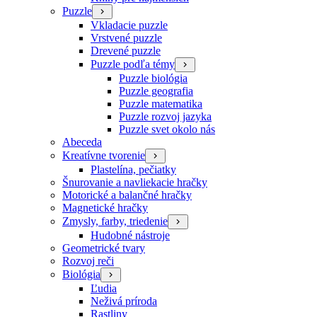
Puzzle
Vkladacie puzzle
Vrstvené puzzle
Drevené puzzle
Puzzle podľa témy
Puzzle biológia
Puzzle geografia
Puzzle matematika
Puzzle rozvoj jazyka
Puzzle svet okolo nás
Abeceda
Kreatívne tvorenie
Plastelína, pečiatky
Šnurovanie a navliekacie hračky
Motorické a balančné hračky
Magnetické hračky
Zmysly, farby, triedenie
Hudobné nástroje
Geometrické tvary
Rozvoj reči
Biológia
Ľudia
Neživá príroda
Rastliny