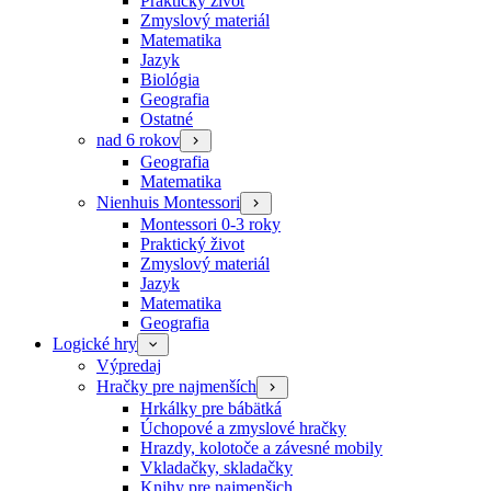
Praktický život
Zmyslový materiál
Matematika
Jazyk
Biológia
Geografia
Ostatné
nad 6 rokov
Geografia
Matematika
Nienhuis Montessori
Montessori 0-3 roky
Praktický život
Zmyslový materiál
Jazyk
Matematika
Geografia
Logické hry
Výpredaj
Hračky pre najmenších
Hrkálky pre bábätká
Úchopové a zmyslové hračky
Hrazdy, kolotoče a závesné mobily
Vkladačky, skladačky
Knihy pre najmenšich