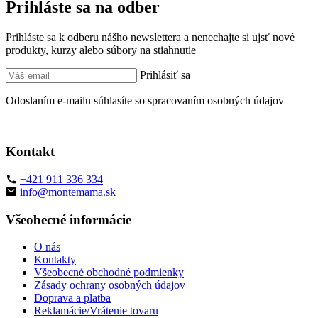
Prihláste sa na odber
on
the
product
Prihláste sa k odberu nášho newslettera a nenechajte si ujsť nové
page
produkty, kurzy alebo súbory na stiahnutie
Prihlásiť sa
Odoslaním e-mailu súhlasíte so spracovaním osobných údajov
Kontakt
+421 911 336 334
info@montemama.sk
Všeobecné informácie
O nás
Kontakty
Všeobecné obchodné podmienky
Zásady ochrany osobných údajov
Doprava a platba
Reklamácie/Vrátenie tovaru