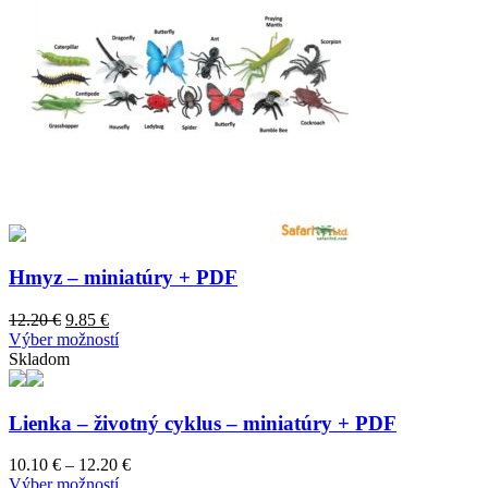
Hmyz – miniatúry + PDF
Original
Current
12.20
€
9.85
€
price
price
This
Výber možností
was:
is:
product
Skladom
12.20 €.
9.85 €.
has
multiple
variants.
Lienka – životný cyklus – miniatúry + PDF
The
options
Price
10.10
€
–
12.20
€
may
This
range:
Výber možností