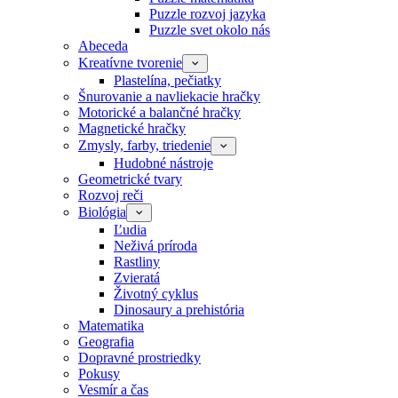
Puzzle rozvoj jazyka
Puzzle svet okolo nás
Abeceda
Kreatívne tvorenie
Plastelína, pečiatky
Šnurovanie a navliekacie hračky
Motorické a balančné hračky
Magnetické hračky
Zmysly, farby, triedenie
Hudobné nástroje
Geometrické tvary
Rozvoj reči
Biológia
Ľudia
Neživá príroda
Rastliny
Zvieratá
Životný cyklus
Dinosaury a prehistória
Matematika
Geografia
Dopravné prostriedky
Pokusy
Vesmír a čas