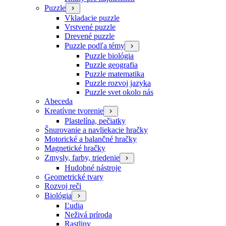
Puzzle
Vkladacie puzzle
Vrstvené puzzle
Drevené puzzle
Puzzle podľa témy
Puzzle biológia
Puzzle geografia
Puzzle matematika
Puzzle rozvoj jazyka
Puzzle svet okolo nás
Abeceda
Kreatívne tvorenie
Plastelína, pečiatky
Šnurovanie a navliekacie hračky
Motorické a balančné hračky
Magnetické hračky
Zmysly, farby, triedenie
Hudobné nástroje
Geometrické tvary
Rozvoj reči
Biológia
Ľudia
Neživá príroda
Rastliny