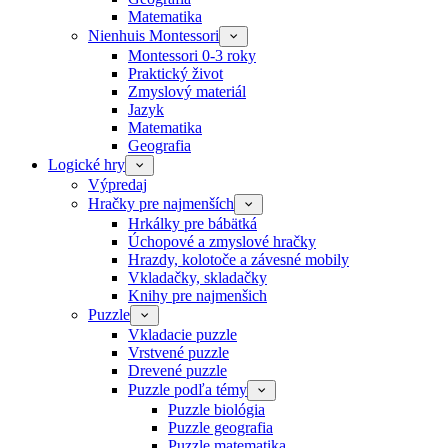
Matematika
Nienhuis Montessori
Montessori 0-3 roky
Praktický život
Zmyslový materiál
Jazyk
Matematika
Geografia
Logické hry
Výpredaj
Hračky pre najmenších
Hrkálky pre bábätká
Úchopové a zmyslové hračky
Hrazdy, kolotoče a závesné mobily
Vkladačky, skladačky
Knihy pre najmenšich
Puzzle
Vkladacie puzzle
Vrstvené puzzle
Drevené puzzle
Puzzle podľa témy
Puzzle biológia
Puzzle geografia
Puzzle matematika