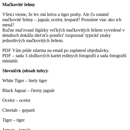
-
Mačkovité šelmy
miniatúry
+
Všetci vieme, že lev má hrivu a tiger pruhy. Ale čo ostatné
PDF
mačkovité šelmy – jaguár, ocelot, leopard? Poznáme viac ako ich
mená?
Ručne maľované figúrky veľkých mačkovitých šeliem vyvedené v
detailoch dokážu dieťaťu pomôcť rozpoznať typické znaky
jednotlivých mačkovitých šeliem.
PDF Vám príde zdarma na email po zaplatení objednávky.
PDF – sada 3 zložkových kariet reálnych fotografií a sada fotografií
miniatúr.
Slovníček (obsah tuby):
White Tiger – biely tiger
Black Jaguar – čierny jaguár
Ocelot – ocelot
Cheetah – gepard
Tiger – tiger
Jaguar – jaguár