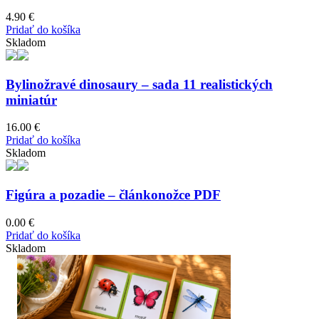
page
4.90
€
Pridať do košíka
Skladom
Bylinožravé dinosaury – sada 11 realistických
miniatúr
16.00
€
Pridať do košíka
Skladom
Figúra a pozadie – článkonožce PDF
0.00
€
Pridať do košíka
Skladom