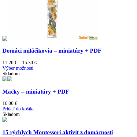
Domáci miláčikovia – miniatúry + PDF
Price
11.20
€
–
15.30
€
This
range:
Výber možností
product
11.20 €
Skladom
has
through
multiple
15.30 €
variants.
Mačky – miniatúry + PDF
The
options
16.00
€
may
Pridať do košíka
be
Skladom
chosen
on
the
15 rýchlych Montessori aktivít z domácnosti
product