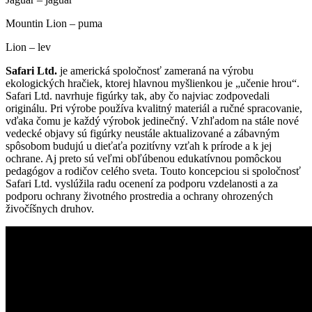
Mountin Lion – puma
Lion – lev
Safari Ltd.
je americká spoločnosť zameraná na výrobu
ekologických hračiek, ktorej hlavnou myšlienkou je „učenie hrou“.
Safari Ltd. navrhuje figúrky tak, aby čo najviac zodpovedali
originálu. Pri výrobe používa kvalitný materiál a ručné spracovanie,
vďaka čomu je každý výrobok jedinečný. Vzhľadom na stále nové
vedecké objavy sú figúrky neustále aktualizované a zábavným
spôsobom budujú u dieťaťa pozitívny vzťah k prírode a k jej
ochrane. Aj preto sú veľmi obľúbenou edukatívnou pomôckou
pedagógov a rodičov celého sveta. Touto koncepciou si spoločnosť
Safari Ltd. vyslúžila radu ocenení za podporu vzdelanosti a za
podporu ochrany životného prostredia a ochrany ohrozených
živočíšnych druhov.