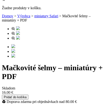
Žiadne produkty v košíku.
Domov
>
Výrobca
>
miniatury Safari
>
Mačkovité šelmy –
miniatúry + PDF
Mačkovité šelmy – miniatúry +
PDF
Skladom
16.00
€
množstvo
Pridať do košíka
Mačkovité
Doprava zdarma pri objednávkach nad
80.00
€
šelmy