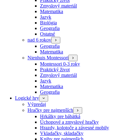
Praktický život
Zmyslový materiál
Matematika
Jazyk
Biológia
Geografia
Ostatné
nad 6 rokov
Geografia
Matematika
Nienhuis Montessori
Montessori 0-3 roky
Praktický život
Zmyslový materiál
Jazyk
Matematika
Geografia
Logické hry
Výpredaj
Hračky pre najmenších
Hrkálky pre bábätká
Úchopové a zmyslové hračky
Hrazdy, kolotoče a závesné mobily
Vkladačky, skladačky
Knihy pre najmenšich