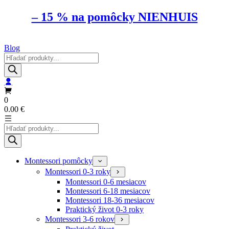
– 15 % na pomôcky NIENHUIS
Blog
Products
search
0
0.00
€
Products
search
Montessori pomôcky
Montessori 0-3 roky
Montessori 0-6 mesiacov
Montessori 6-18 mesiacov
Montessori 18-36 mesiacov
Praktický život 0-3 roky
Montessori 3-6 rokov