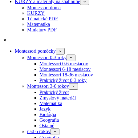
KURZY a materiály na stiahnutie
Montessori doma
KURZY
Tématické PDF
Matematika
Miniatúry PDF
Montessori pomôcky
Montessori 0-3 roky
Montessori 0-6 mesiacov
Montessori 6-18 mesiacov
Montessori 18-36 mesiacov
Praktický život 0-3 roky
Montessori 3-6 rokov
Praktický život
Zmyslový materiál
Matematika
Jazyk
Biológia
Geografia
Ostatné
nad 6 rokov
Geografia