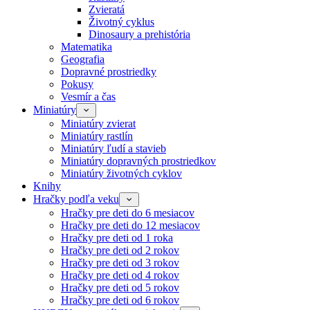
Zvieratá
Životný cyklus
Dinosaury a prehistória
Matematika
Geografia
Dopravné prostriedky
Pokusy
Vesmír a čas
Miniatúry
Miniatúry zvierat
Miniatúry rastlín
Miniatúry ľudí a stavieb
Miniatúry dopravných prostriedkov
Miniatúry životných cyklov
Knihy
Hračky podľa veku
Hračky pre deti do 6 mesiacov
Hračky pre deti do 12 mesiacov
Hračky pre deti od 1 roka
Hračky pre deti od 2 rokov
Hračky pre deti od 3 rokov
Hračky pre deti od 4 rokov
Hračky pre deti od 5 rokov
Hračky pre deti od 6 rokov