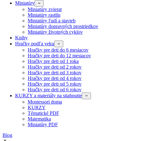
Miniatúry
Miniatúry zvierat
Miniatúry rastlín
Miniatúry ľudí a stavieb
Miniatúry dopravných prostriedkov
Miniatúry životných cyklov
Knihy
Hračky podľa veku
Hračky pre deti do 6 mesiacov
Hračky pre deti do 12 mesiacov
Hračky pre deti od 1 roka
Hračky pre deti od 2 rokov
Hračky pre deti od 3 rokov
Hračky pre deti od 4 rokov
Hračky pre deti od 5 rokov
Hračky pre deti od 6 rokov
KURZY a materiály na stiahnutie
Montessori doma
KURZY
Tématické PDF
Matematika
Miniatúry PDF
Blog