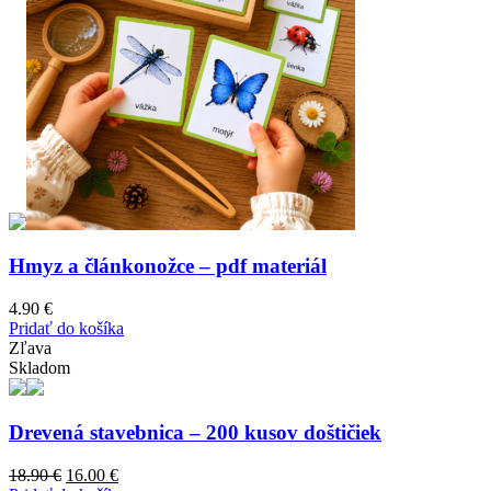
Hmyz a článkonožce – pdf materiál
4.90
€
Pridať do košíka
Zľava
Skladom
Drevená stavebnica – 200 kusov doštičiek
Original
Current
18.90
€
16.00
€