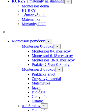
KURZY a materiály na stiahnutie
Montessori doma
KURZY
Tématické PDF
Matematika
Miniatúry PDF
Montessori pomôcky
Montessori 0-3 roky
Montessori 0-6 mesiacov
Montessori 6-18 mesiacov
Montessori 18-36 mesiacov
Praktický život 0-3 roky
Montessori 3-6 rokov
Praktický život
Zmyslový materiál
Matematika
Jazyk
Biológia
Geografia
Ostatné
nad 6 rokov
Geografia