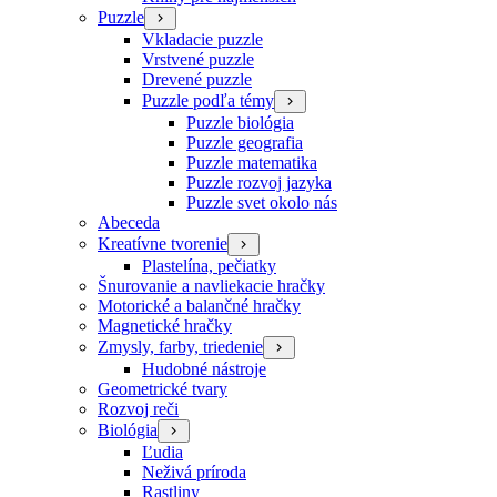
Puzzle
Vkladacie puzzle
Vrstvené puzzle
Drevené puzzle
Puzzle podľa témy
Puzzle biológia
Puzzle geografia
Puzzle matematika
Puzzle rozvoj jazyka
Puzzle svet okolo nás
Abeceda
Kreatívne tvorenie
Plastelína, pečiatky
Šnurovanie a navliekacie hračky
Motorické a balančné hračky
Magnetické hračky
Zmysly, farby, triedenie
Hudobné nástroje
Geometrické tvary
Rozvoj reči
Biológia
Ľudia
Neživá príroda
Rastliny