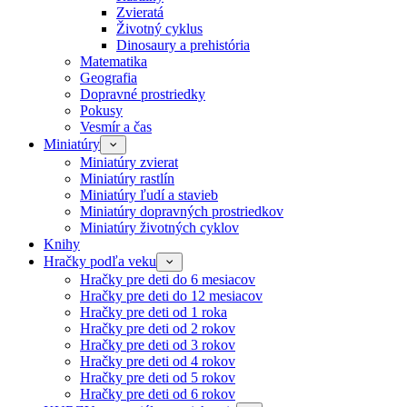
Zvieratá
Životný cyklus
Dinosaury a prehistória
Matematika
Geografia
Dopravné prostriedky
Pokusy
Vesmír a čas
Miniatúry
Miniatúry zvierat
Miniatúry rastlín
Miniatúry ľudí a stavieb
Miniatúry dopravných prostriedkov
Miniatúry životných cyklov
Knihy
Hračky podľa veku
Hračky pre deti do 6 mesiacov
Hračky pre deti do 12 mesiacov
Hračky pre deti od 1 roka
Hračky pre deti od 2 rokov
Hračky pre deti od 3 rokov
Hračky pre deti od 4 rokov
Hračky pre deti od 5 rokov
Hračky pre deti od 6 rokov