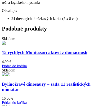
reči a logického myslenia
Obsahuje:
24 drevených obrázkových kariet (5 x 8 cm)
Podobné produkty
Skladom
15 rýchlych Montessori aktivít z domácnosti
4.90
€
Pridať do košíka
Skladom
Bylinožravé dinosaury – sada 11 realistických
miniatúr
16.00
€
Pridať do košíka