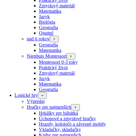
Praktický život
Zmyslový materiál
Matematika
Jazyk
Biológia
Geografia
Ostatné
nad 6 rokov
Geografia
Matematika
Nienhuis Montessori
Montessori 0-3 roky
Praktický život
Zmyslový materiál
Jazyk
Matematika
Geografia
Logické hry
Výpredaj
Hračky pre najmenších
Hrkálky pre bábätká
Úchopové a zmyslové hračky
Hrazdy, kolotoče a závesné mobily
Vkladačky, skladačky
Knihy pre najmenšich