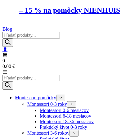
– 15 % na pomôcky NIENHUIS
Blog
Products
search
0
0.00
€
Products
search
Montessori pomôcky
Montessori 0-3 roky
Montessori 0-6 mesiacov
Montessori 6-18 mesiacov
Montessori 18-36 mesiacov
Praktický život 0-3 roky
Montessori 3-6 rokov