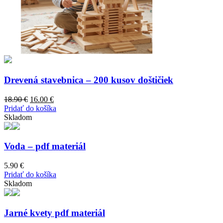
Drevená stavebnica – 200 kusov doštičiek
Original
Current
18.90
€
16.00
€
price
price
Pridať do košíka
was:
is:
Skladom
18.90 €.
16.00 €.
Voda – pdf materiál
5.90
€
Pridať do košíka
Skladom
Jarné kvety pdf materiál