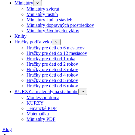
Miniatúry
Miniatúry zvierat
Miniatúry rastlín
Miniatúry ľudí a stavieb
Miniatúry dopravných prostriedkov
Miniatúry životných cyklov
Knihy
Hračky podľa veku
Hračky pre deti do 6 mesiacov
Hračky pre deti do 12 mesiacov
Hračky pre deti od 1 roka
Hračky pre deti od 2 rokov
Hračky pre deti od 3 rokov
Hračky pre deti od 4 rokov
Hračky pre deti od 5 rokov
Hračky pre deti od 6 rokov
KURZY a materiály na stiahnutie
Montessori doma
KURZY
Tématické PDF
Matematika
Miniatúry PDF
Blog