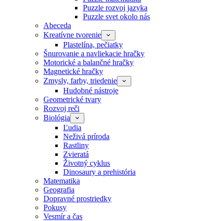
Puzzle rozvoj jazyka
Puzzle svet okolo nás
Abeceda
Kreatívne tvorenie
Plastelína, pečiatky
Šnurovanie a navliekacie hračky
Motorické a balančné hračky
Magnetické hračky
Zmysly, farby, triedenie
Hudobné nástroje
Geometrické tvary
Rozvoj reči
Biológia
Ľudia
Neživá príroda
Rastliny
Zvieratá
Životný cyklus
Dinosaury a prehistória
Matematika
Geografia
Dopravné prostriedky
Pokusy
Vesmír a čas