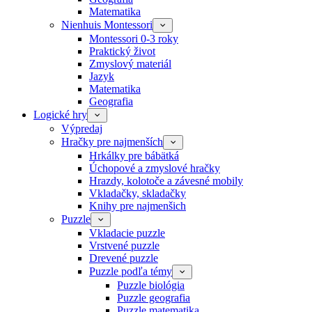
Matematika
Nienhuis Montessori
Montessori 0-3 roky
Praktický život
Zmyslový materiál
Jazyk
Matematika
Geografia
Logické hry
Výpredaj
Hračky pre najmenších
Hrkálky pre bábätká
Úchopové a zmyslové hračky
Hrazdy, kolotoče a závesné mobily
Vkladačky, skladačky
Knihy pre najmenšich
Puzzle
Vkladacie puzzle
Vrstvené puzzle
Drevené puzzle
Puzzle podľa témy
Puzzle biológia
Puzzle geografia
Puzzle matematika