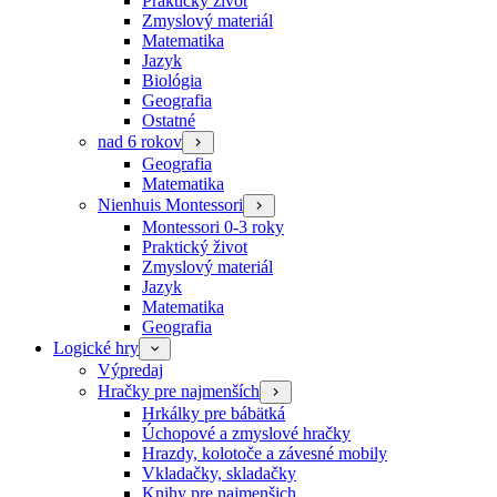
Praktický život
Zmyslový materiál
Matematika
Jazyk
Biológia
Geografia
Ostatné
nad 6 rokov
Geografia
Matematika
Nienhuis Montessori
Montessori 0-3 roky
Praktický život
Zmyslový materiál
Jazyk
Matematika
Geografia
Logické hry
Výpredaj
Hračky pre najmenších
Hrkálky pre bábätká
Úchopové a zmyslové hračky
Hrazdy, kolotoče a závesné mobily
Vkladačky, skladačky
Knihy pre najmenšich