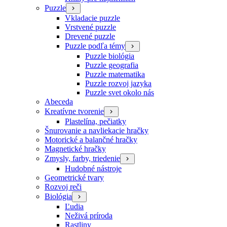
Puzzle
Vkladacie puzzle
Vrstvené puzzle
Drevené puzzle
Puzzle podľa témy
Puzzle biológia
Puzzle geografia
Puzzle matematika
Puzzle rozvoj jazyka
Puzzle svet okolo nás
Abeceda
Kreatívne tvorenie
Plastelína, pečiatky
Šnurovanie a navliekacie hračky
Motorické a balančné hračky
Magnetické hračky
Zmysly, farby, triedenie
Hudobné nástroje
Geometrické tvary
Rozvoj reči
Biológia
Ľudia
Neživá príroda
Rastliny