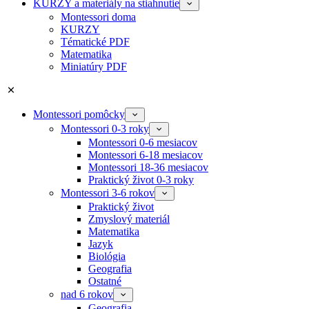
KURZY a materiály na stiahnutie
Montessori doma
KURZY
Tématické PDF
Matematika
Miniatúry PDF
Montessori pomôcky
Montessori 0-3 roky
Montessori 0-6 mesiacov
Montessori 6-18 mesiacov
Montessori 18-36 mesiacov
Praktický život 0-3 roky
Montessori 3-6 rokov
Praktický život
Zmyslový materiál
Matematika
Jazyk
Biológia
Geografia
Ostatné
nad 6 rokov
Geografia