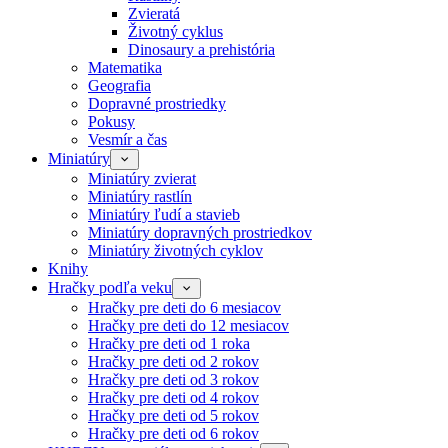
Zvieratá
Životný cyklus
Dinosaury a prehistória
Matematika
Geografia
Dopravné prostriedky
Pokusy
Vesmír a čas
Miniatúry
Miniatúry zvierat
Miniatúry rastlín
Miniatúry ľudí a stavieb
Miniatúry dopravných prostriedkov
Miniatúry životných cyklov
Knihy
Hračky podľa veku
Hračky pre deti do 6 mesiacov
Hračky pre deti do 12 mesiacov
Hračky pre deti od 1 roka
Hračky pre deti od 2 rokov
Hračky pre deti od 3 rokov
Hračky pre deti od 4 rokov
Hračky pre deti od 5 rokov
Hračky pre deti od 6 rokov