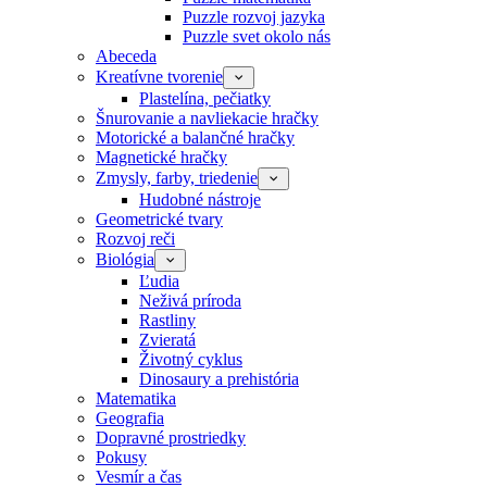
Puzzle rozvoj jazyka
Puzzle svet okolo nás
Abeceda
Kreatívne tvorenie
Plastelína, pečiatky
Šnurovanie a navliekacie hračky
Motorické a balančné hračky
Magnetické hračky
Zmysly, farby, triedenie
Hudobné nástroje
Geometrické tvary
Rozvoj reči
Biológia
Ľudia
Neživá príroda
Rastliny
Zvieratá
Životný cyklus
Dinosaury a prehistória
Matematika
Geografia
Dopravné prostriedky
Pokusy
Vesmír a čas