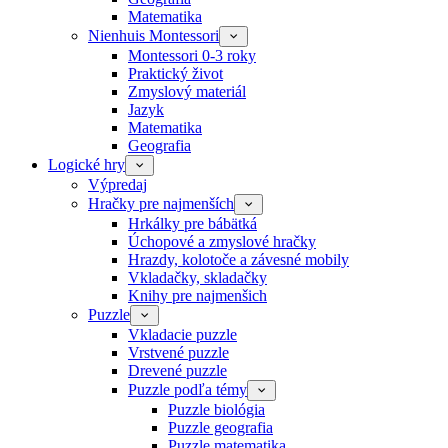
Matematika
Nienhuis Montessori
Montessori 0-3 roky
Praktický život
Zmyslový materiál
Jazyk
Matematika
Geografia
Logické hry
Výpredaj
Hračky pre najmenších
Hrkálky pre bábätká
Úchopové a zmyslové hračky
Hrazdy, kolotoče a závesné mobily
Vkladačky, skladačky
Knihy pre najmenšich
Puzzle
Vkladacie puzzle
Vrstvené puzzle
Drevené puzzle
Puzzle podľa témy
Puzzle biológia
Puzzle geografia
Puzzle matematika