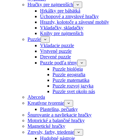
Hračky pre najmenších
Hrkálky pre bábätká
Úchopové a zmyslové hračky
Hrazdy, kolotoče a závesné mobily
Vkladačky, skladačky
Knihy pre najmenšich
Puzzle
Vkladacie puzzle
Vrstvené puzzle
Drevené puzzle
Puzzle podľa témy
Puzzle biológia
Puzzle geografia
Puzzle matematika
Puzzle rozvoj jazyka
Puzzle svet okolo nás
Abeceda
Kreatívne tvorenie
Plastelína, pečiatky
Šnurovanie a navliekacie hračky
Motorické a balančné hračky
Magnetické hračky
Zmysly, farby, triedenie
Hudobné nástroje