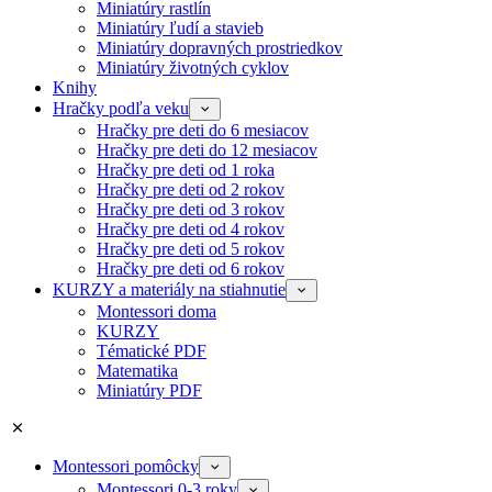
Miniatúry rastlín
Miniatúry ľudí a stavieb
Miniatúry dopravných prostriedkov
Miniatúry životných cyklov
Knihy
Hračky podľa veku
Hračky pre deti do 6 mesiacov
Hračky pre deti do 12 mesiacov
Hračky pre deti od 1 roka
Hračky pre deti od 2 rokov
Hračky pre deti od 3 rokov
Hračky pre deti od 4 rokov
Hračky pre deti od 5 rokov
Hračky pre deti od 6 rokov
KURZY a materiály na stiahnutie
Montessori doma
KURZY
Tématické PDF
Matematika
Miniatúry PDF
Montessori pomôcky
Montessori 0-3 roky