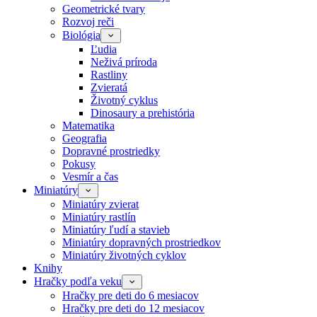
Geometrické tvary
Rozvoj reči
Biológia
Ľudia
Neživá príroda
Rastliny
Zvieratá
Životný cyklus
Dinosaury a prehistória
Matematika
Geografia
Dopravné prostriedky
Pokusy
Vesmír a čas
Miniatúry
Miniatúry zvierat
Miniatúry rastlín
Miniatúry ľudí a stavieb
Miniatúry dopravných prostriedkov
Miniatúry životných cyklov
Knihy
Hračky podľa veku
Hračky pre deti do 6 mesiacov
Hračky pre deti do 12 mesiacov