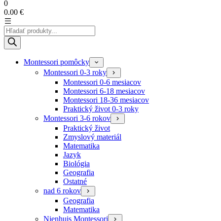
0
0.00
€
Products
search
Montessori pomôcky
Montessori 0-3 roky
Montessori 0-6 mesiacov
Montessori 6-18 mesiacov
Montessori 18-36 mesiacov
Praktický život 0-3 roky
Montessori 3-6 rokov
Praktický život
Zmyslový materiál
Matematika
Jazyk
Biológia
Geografia
Ostatné
nad 6 rokov
Geografia
Matematika
Nienhuis Montessori