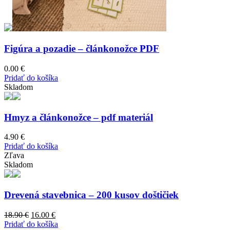
Figúra a pozadie – článkonožce PDF
0.00
€
Pridať do košíka
Skladom
Hmyz a článkonožce – pdf materiál
4.90
€
Pridať do košíka
Zľava
Skladom
Drevená stavebnica – 200 kusov doštičiek
Original
Current
18.90
€
16.00
€
price
price
Pridať do košíka