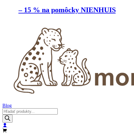
– 15 % na pomôcky NIENHUIS
Blog
Products
search