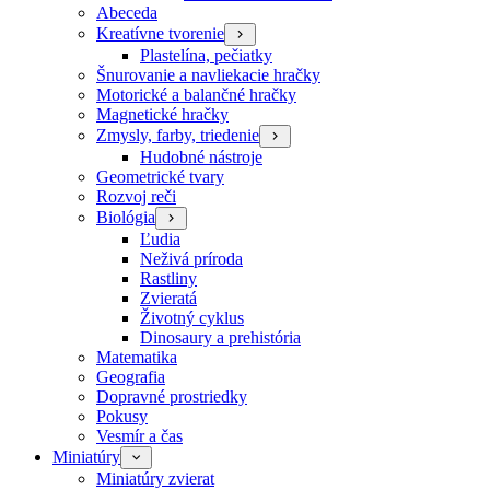
Abeceda
Kreatívne tvorenie
Plastelína, pečiatky
Šnurovanie a navliekacie hračky
Motorické a balančné hračky
Magnetické hračky
Zmysly, farby, triedenie
Hudobné nástroje
Geometrické tvary
Rozvoj reči
Biológia
Ľudia
Neživá príroda
Rastliny
Zvieratá
Životný cyklus
Dinosaury a prehistória
Matematika
Geografia
Dopravné prostriedky
Pokusy
Vesmír a čas
Miniatúry
Miniatúry zvierat