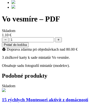
Vo vesmíre – PDF
Skladom
1.10
€
množstvo
Vo
Pridať do košíka
vesmíre
Doprava zdarma pri objednávkach nad
80.00
€
-
PDF
3 zložkové karty k sade miniatúr Vo vesmíre.
Obsahuje sadu fotografií miniatúr (modelov).
Podobné produkty
Skladom
15 rýchlych Montessori aktivít z domácnosti