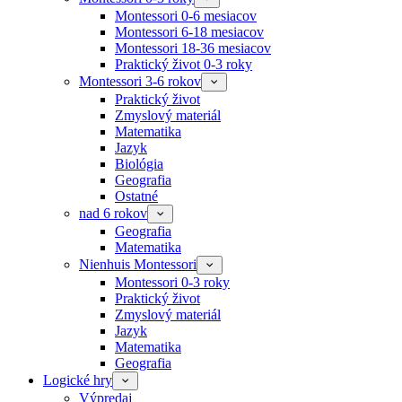
Montessori 0-6 mesiacov
Montessori 6-18 mesiacov
Montessori 18-36 mesiacov
Praktický život 0-3 roky
Montessori 3-6 rokov
Praktický život
Zmyslový materiál
Matematika
Jazyk
Biológia
Geografia
Ostatné
nad 6 rokov
Geografia
Matematika
Nienhuis Montessori
Montessori 0-3 roky
Praktický život
Zmyslový materiál
Jazyk
Matematika
Geografia
Logické hry
Výpredaj