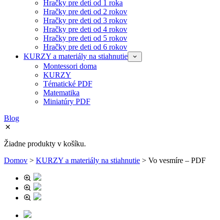
Hračky pre deti od 1 roka
Hračky pre deti od 2 rokov
Hračky pre deti od 3 rokov
Hračky pre deti od 4 rokov
Hračky pre deti od 5 rokov
Hračky pre deti od 6 rokov
KURZY a materiály na stiahnutie
Montessori doma
KURZY
Tématické PDF
Matematika
Miniatúry PDF
Blog
Žiadne produkty v košíku.
Domov
>
KURZY a materiály na stiahnutie
>
Vo vesmíre – PDF