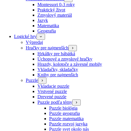
Montessori 0-3 roky
Praktický život
Zmyslový materiál
Jazyk
Matematika
Geografia
Logické hry
Výpredaj
Hračky pre najmenších
Hrkálky pre bábätká
Úchopové a zmyslové hračky
Hrazdy, kolotoče a závesné mobily
Vkladačky, skladačky
Knihy pre najmenšich
Puzzle
Vkladacie puzzle
Vrstvené puzzle
Drevené puzzle
Puzzle podľa témy
Puzzle biológia
Puzzle geografia
Puzzle matematika
Puzzle rozvoj jazyka
Puzzle svet okolo nás