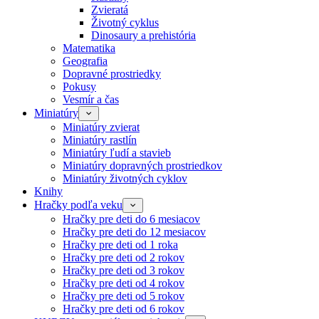
Zvieratá
Životný cyklus
Dinosaury a prehistória
Matematika
Geografia
Dopravné prostriedky
Pokusy
Vesmír a čas
Miniatúry
Miniatúry zvierat
Miniatúry rastlín
Miniatúry ľudí a stavieb
Miniatúry dopravných prostriedkov
Miniatúry životných cyklov
Knihy
Hračky podľa veku
Hračky pre deti do 6 mesiacov
Hračky pre deti do 12 mesiacov
Hračky pre deti od 1 roka
Hračky pre deti od 2 rokov
Hračky pre deti od 3 rokov
Hračky pre deti od 4 rokov
Hračky pre deti od 5 rokov
Hračky pre deti od 6 rokov