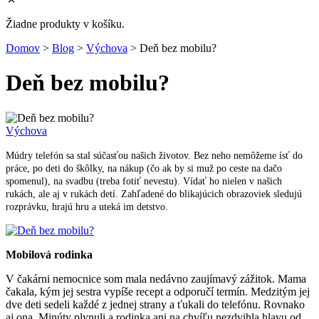
Žiadne produkty v košíku.
Domov
>
Blog
>
Výchova
>
Deň bez mobilu?
Deň bez mobilu?
Výchova
Múdry telefón sa stal súčasťou našich životov. Bez neho nemôžeme ísť do
práce, po deti do škôlky, na nákup (čo ak by si muž po ceste na dačo
spomenul), na svadbu (treba fotiť nevestu). Vídať ho nielen v našich
rukách, ale aj v rukách detí. Zahľadené do blikajúcich obrazoviek sledujú
rozprávku, hrajú hru a uteká im detstvo.
Mobilová rodinka
V čakárni nemocnice som mala nedávno zaujímavý zážitok. Mama
čakala, kým jej sestra vypíše recept a odporučí termín. Medzitým jej
dve deti sedeli každé z jednej strany a ťukali do telefónu. Rovnako
aj ona. Minúty plynuli a rodinka ani na chvíľu nezdvihla hlavu od