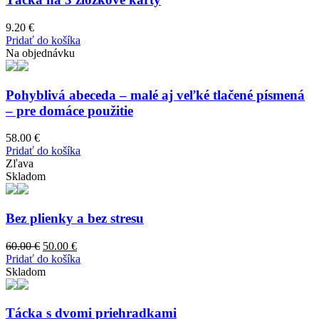
product
page
9.20
€
Pridať do košíka
Na objednávku
Pohyblivá abeceda – malé aj veľké tlačené písmená
– pre domáce použitie
58.00
€
Pridať do košíka
Zľava
Skladom
Bez plienky a bez stresu
Original
Current
60.00
€
50.00
€
price
price
Pridať do košíka
was:
is:
Skladom
60.00 €.
50.00 €.
Tácka s dvomi priehradkami