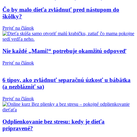
Čo by malo dieťa zvládnuť pred nástupom do
škôlky?
Prejsť na článok
Nie každé „Mami!“ potrebuje okamžitú odpoveď
Prejsť na článok
6 tipov, ako zvládnuť separačnú úzkosť u bábätka
(a nezblázniť sa)
Prejsť na článok
Odplienkovanie bez stresu: kedy je dieťa
pripravené?