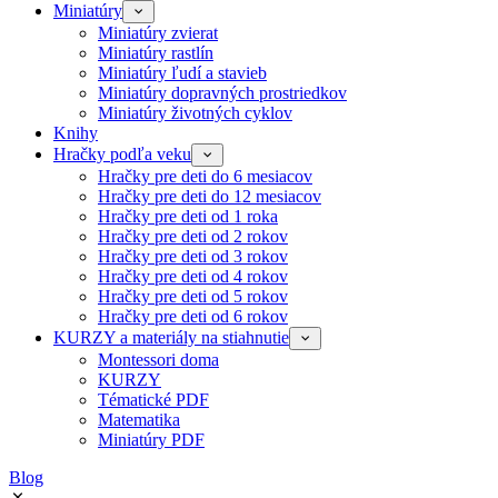
Miniatúry
Miniatúry zvierat
Miniatúry rastlín
Miniatúry ľudí a stavieb
Miniatúry dopravných prostriedkov
Miniatúry životných cyklov
Knihy
Hračky podľa veku
Hračky pre deti do 6 mesiacov
Hračky pre deti do 12 mesiacov
Hračky pre deti od 1 roka
Hračky pre deti od 2 rokov
Hračky pre deti od 3 rokov
Hračky pre deti od 4 rokov
Hračky pre deti od 5 rokov
Hračky pre deti od 6 rokov
KURZY a materiály na stiahnutie
Montessori doma
KURZY
Tématické PDF
Matematika
Miniatúry PDF
Blog