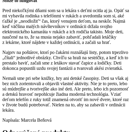
Môže to fungovať
Pred niekoľkými dňami som sa u lekára s deťmi ocitla aj ja. Opäť sa
mi vybavila rodinka s telefónmi v rukách a uvedomila som si, aké
ťažké je „neodložiť“ čas, ktorý venujem deťom, na neskôr. Najmä
keď väčšina malých návštevníkov v ordinácii držala svojho
elektronického kamaráta v rukách a ich rodičia takisto. Moje deti,
naučené na to, že sa musia nejako zabaviť, pohľadali letáčiky
z lekárne, ktoré nájdete v každej ordinácii, a začali sa hrať.
Najprv na poštárov, ktorí po čakárni roznášajú listy, potom trpezlivo
„čítali“ jednotlivé obrázky. Chvíľu sa hrali na sestričky, a keď ich to
prestalo baviť, začali sme z letákov stavať čapice a lodičky. Deti
dokonca popustili uzdu svojej fantázii a tvarovali akési zvieratká.
Nemali sme pri sebe knižky, hry ani detské časopisy. Deti sa však aj
bez nich zorientovali a objavili vlastné aktivity. Nie je to preto, lebo
sú múdrejšie a tvorivejšie ako iné deti. Ale preto, lebo ich pozornosť
a detskú hravosť nepohlcuje žiadna moderná technológia. Vziať
deťom telefón z ruky totiž znamená otvoriť im nové dvere, ktoré raz
v živote budú potrebovať. Nielen na to, aby sa zabavili v ordinácii
lekára.
Napísala: Marcela Beňová