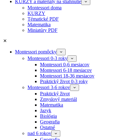
KURZY a materiály na stiahnutie
Montessori doma
KURZY
Tématické PDF
Matematika
Miniatúry PDF
Montessori pomôcky
Montessori 0-3 roky
Montessori 0-6 mesiacov
Montessori 6-18 mesiacov
Montessori 18-36 mesiacov
Praktický život 0-3 roky
Montessori 3-6 rokov
Praktický život
Zmyslový materiál
Matematika
Jazyk
Biológia
Geografia
Ostatné
nad 6 rokov
Geografia