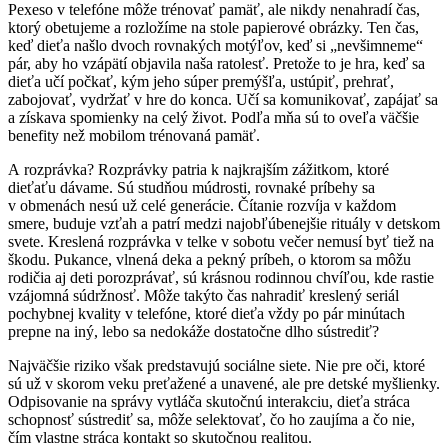
Pexeso v telefóne môže trénovať pamäť, ale nikdy nenahradí čas,
ktorý obetujeme a rozložíme na stole papierové obrázky. Ten čas,
keď dieťa našlo dvoch rovnakých motýľov, keď si „nevšimneme“
pár, aby ho vzápätí objavila naša ratolesť. Pretože to je hra, keď sa
dieťa učí počkať, kým jeho súper premýšľa, ustúpiť, prehrať,
zabojovať, vydržať v hre do konca. Učí sa komunikovať, zapájať sa
a získava spomienky na celý život. Podľa mňa sú to oveľa väčšie
benefity než mobilom trénovaná pamäť.
A rozprávka? Rozprávky patria k najkrajším zážitkom, ktoré
dieťaťu dávame. Sú studňou múdrosti, rovnaké príbehy sa
v obmenách nesú už celé generácie. Čítanie rozvíja v každom
smere, buduje vzťah a patrí medzi najobľúbenejšie rituály v detskom
svete. Kreslená rozprávka v telke v sobotu večer nemusí byť tiež na
škodu. Pukance, vlnená deka a pekný príbeh, o ktorom sa môžu
rodičia aj deti porozprávať, sú krásnou rodinnou chvíľou, kde rastie
vzájomná súdržnosť. Môže takýto čas nahradiť kreslený seriál
pochybnej kvality v telefóne, ktoré dieťa vždy po pár minútach
prepne na iný, lebo sa nedokáže dostatočne dlho sústrediť?
Najväčšie riziko však predstavujú sociálne siete. Nie pre oči, ktoré
sú už v skorom veku preťažené a unavené, ale pre detské myšlienky.
Odpisovanie na správy vytláča skutočnú interakciu, dieťa stráca
schopnosť sústrediť sa, môže selektovať, čo ho zaujíma a čo nie,
čím vlastne stráca kontakt so skutočnou realitou.