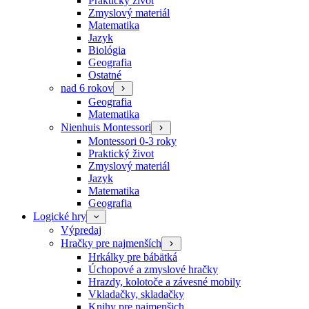
Praktický život
Zmyslový materiál
Matematika
Jazyk
Biológia
Geografia
Ostatné
nad 6 rokov
Geografia
Matematika
Nienhuis Montessori
Montessori 0-3 roky
Praktický život
Zmyslový materiál
Jazyk
Matematika
Geografia
Logické hry
Výpredaj
Hračky pre najmenších
Hrkálky pre bábätká
Úchopové a zmyslové hračky
Hrazdy, kolotoče a závesné mobily
Vkladačky, skladačky
Knihy pre najmenšich