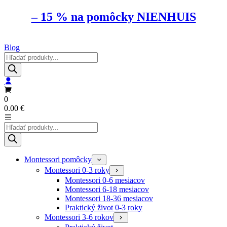
– 15 % na pomôcky NIENHUIS
Blog
Products
search
0
0.00
€
Products
search
Montessori pomôcky
Montessori 0-3 roky
Montessori 0-6 mesiacov
Montessori 6-18 mesiacov
Montessori 18-36 mesiacov
Praktický život 0-3 roky
Montessori 3-6 rokov