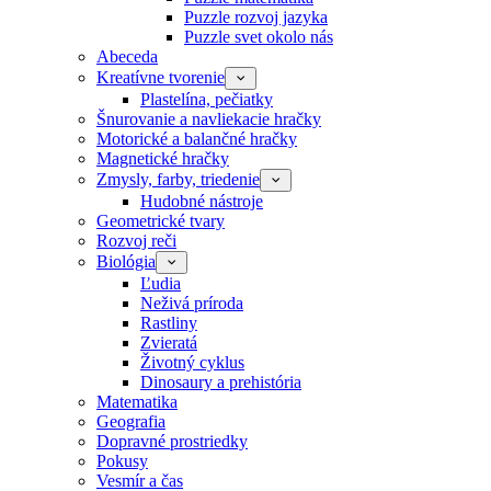
Puzzle rozvoj jazyka
Puzzle svet okolo nás
Abeceda
Kreatívne tvorenie
Plastelína, pečiatky
Šnurovanie a navliekacie hračky
Motorické a balančné hračky
Magnetické hračky
Zmysly, farby, triedenie
Hudobné nástroje
Geometrické tvary
Rozvoj reči
Biológia
Ľudia
Neživá príroda
Rastliny
Zvieratá
Životný cyklus
Dinosaury a prehistória
Matematika
Geografia
Dopravné prostriedky
Pokusy
Vesmír a čas