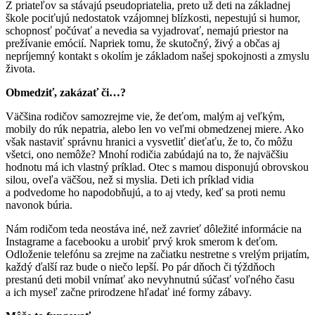
Z priateľov sa stávajú pseudopriatelia, preto už deti na základnej
škole pociťujú nedostatok vzájomnej blízkosti, nepestujú si humor,
schopnosť počúvať a nevedia sa vyjadrovať, nemajú priestor na
prežívanie emócií. Napriek tomu, že skutočný, živý a občas aj
nepríjemný kontakt s okolím je základom našej spokojnosti a zmyslu
života.
Obmedziť, zakázať či…?
Väčšina rodičov samozrejme vie, že deťom, malým aj veľkým,
mobily do rúk nepatria, alebo len vo veľmi obmedzenej miere. Ako
však nastaviť správnu hranici a vysvetliť dieťaťu, že to, čo môžu
všetci, ono nemôže? Mnohí rodičia zabúdajú na to, že najväčšiu
hodnotu má ich vlastný príklad. Otec s mamou disponujú obrovskou
silou, oveľa väčšou, než si myslia. Deti ich príklad vidia
a podvedome ho napodobňujú, a to aj vtedy, keď sa proti nemu
navonok búria.
Nám rodičom teda neostáva iné, než zavrieť dôležité informácie na
Instagrame a facebooku a urobiť prvý krok smerom k deťom.
Odloženie telefónu sa zrejme na začiatku nestretne s vrelým prijatím,
každý ďalší raz bude o niečo lepší. Po pár dňoch či týždňoch
prestanú deti mobil vnímať ako nevyhnutnú súčasť voľného času
a ich myseľ začne prirodzene hľadať iné formy zábavy.