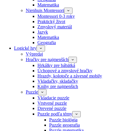
Matematika
Nienhuis Montessori
Montessori 0-3 roky
Praktický život
Zmyslový materiál
Jazyk
Matematika
Geografia
Logické hry
Výpredaj
Hračky pre najmenších
Hrkálky pre bábätká
Úchopové a zmyslové hračky
Hrazdy, kolotoče a závesné mobily
Vkladačky, skladačky
Knihy pre najmenšich
Puzzle
Vkladacie puzzle
Vrstvené puzzle
Drevené puzzle
Puzzle podľa témy
Puzzle biológia
Puzzle geografia
Puzzle matematika