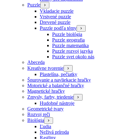
Puzzle
Vkladacie puzzle
Vrstvené puzzle
Drevené puzzle
Puzzle podľa témy
Puzzle biológia
Puzzle geografia
Puzzle matematika
Puzzle rozvoj jazyka
Puzzle svet okolo nás
Abeceda
Kreatívne tvorenie
Plastelína, pečiatky
Šnurovanie a navliekacie hračky
Motorické a balančné hračky
Magnetické hračky
Zmysly, farby, triedenie
Hudobné nástroje
Geometrické tvary
Rozvoj reči
Biológia
Ľudia
Neživá príroda
Rastliny