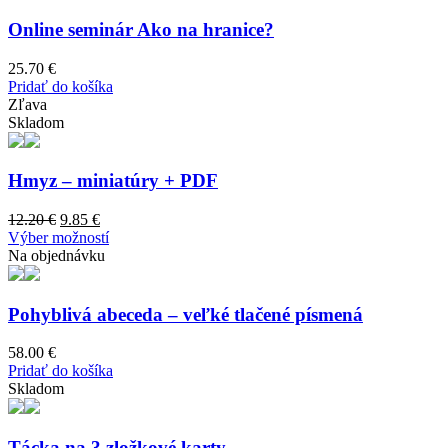
Online seminár Ako na hranice?
25.70
€
Pridať do košíka
Zľava
Skladom
Hmyz – miniatúry + PDF
Original
Current
12.20
€
9.85
€
price
price
This
Výber možností
was:
is:
product
Na objednávku
12.20 €.
9.85 €.
has
multiple
variants.
Pohyblivá abeceda – veľké tlačené písmená
The
options
58.00
€
may
Pridať do košíka
be
Skladom
chosen
on
the
Tácka na 3 zložkové karty