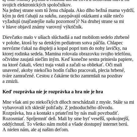
svojich elektronických spoločníkov.
Na jednej strane som tú ženu chápala. Ako dlho bežná mama vydrží,
kým ju deti ťahajú za sukňu, zasypávajú otázkami a stále niečo
vyžadujú (najčastejšie našu pozornosť)? Na druhej strane sa mi
v hlave objavil známy varovný výkričník.
Dievčatko malo v ušiach slúchadlá a nad mobilom sedelo zhrbené
v polohe, ktorá by sa detským pediatrom sotva páčila. Chlapec
nervózne ťukal na displeji a kopal popri tom do nohy lavičky, na
ktorej rodinka sedela. Mamina rolovala obrazovku svojho telefónu,
očividne zaujatá niečím iným. Keď konečne sestra priniesla papiere,
na ktoré čakali, všetci traja vstali a začali sa obliekať. Oči mali
unavené, akoby niekoľko hodín ťažko pracovali, plecia hrbené,
tváre zamračené. Cestou z čakárne ticho zamrmlali na pozdrav
a zmizli.
Keď rozprávka nie je rozprávka a hra nie je hra
Mne však ani po niekoľkých dňoch neschádzali z mysle. Stále sa mi
vybavovali ich skleslé pohľady. Z jednoduchého dôvodu.
Rozprávka, hra a kontakt s priateľmi by nás mali povzbudiť.
Rozosmiať. Spríjemniť deň. Mali by sme byť veselší, spokojnejší,
oddýchnutí. To všetko nám mobil a všade dostupný internet berú.
A nielen nám, ale aj našim deťom.